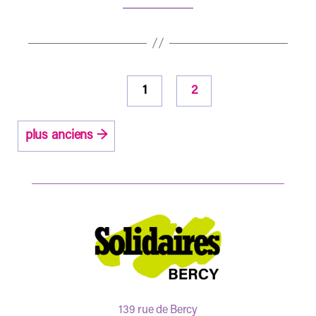
Pagination
1
2
des
publications
plus anciens
→
139 rue de Bercy