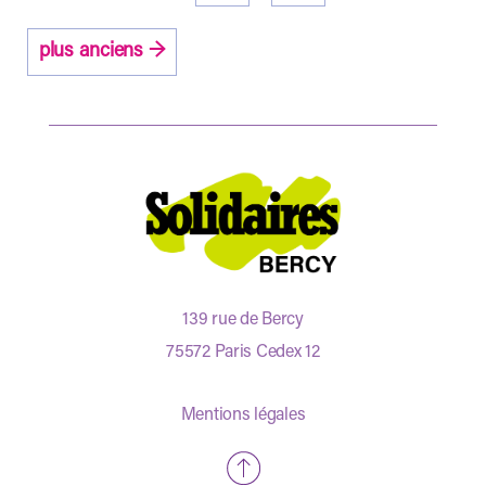
des
publications
plus anciens
→
139 rue de Bercy
75572 Paris Cedex 12
Mentions légales