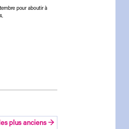
ptembre pour aboutir à
4.
les
plus anciens
→