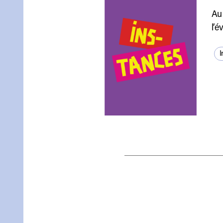
Au 
l’é
I
Pagination
des