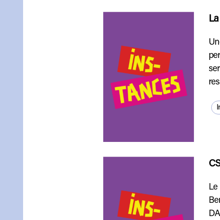
La
Une
per
ser
res
I
CS
Le 
Ber
DAE