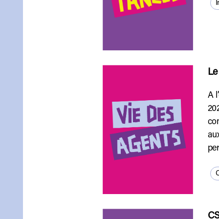
I
Le
A l
202
con
aux
per
Q
CS