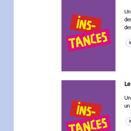
Un 
den
des
I
Le
Une
un 
I