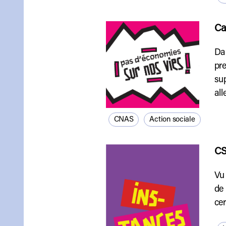
Ca
Dan
pre
sup
all
CNAS
Action sociale
CS
Vu 
de 
cer