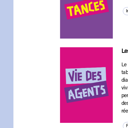
I
Le
Le
tab
dia
viv
per
des
rée
F