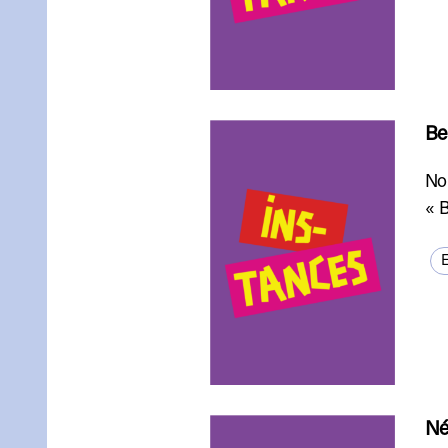
Be
Nou
« 
E
Né