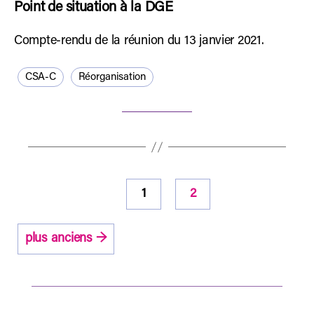
Point de situation à la DGE
Compte-rendu de la réunion du 13 janvier 2021.
CSA-C
Réorganisation
Pagination
1
2
des
publications
plus anciens
→