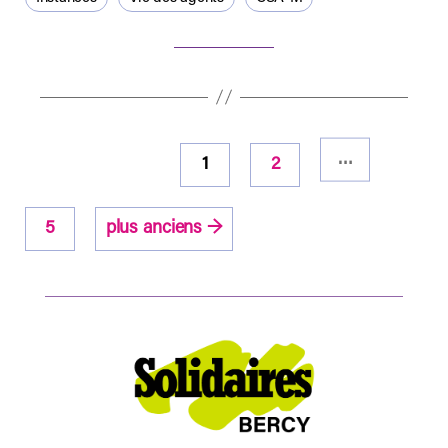
Pagination
…
1
2
des
publications
5
plus anciens
→