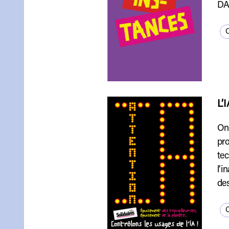
DAE
Q
L’
On 
pro
tec
l’i
des
Q