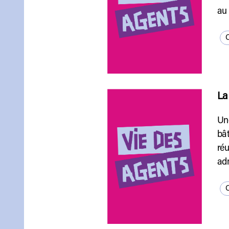
au 
Q
La
Une
bât
réu
adm
Q