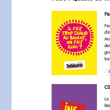
Fa
Fac
d’
Ann
des
gou
tra
S
CS
Le 
Ber