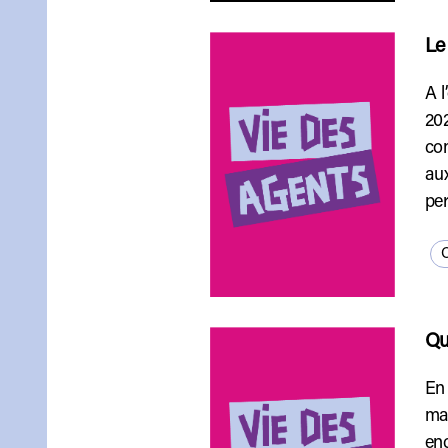
Le
A l
202
con
aux
per
Q
Qu
En 
mal
enc