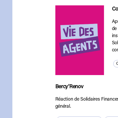
Co
Apr
de 
ins
Sol
com
Q
Bercy’Renov
Réaction de Solidaires Finances
général.